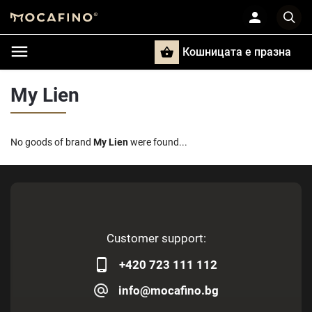
Кошницата e празна
Търси
My Lien
No goods of brand
My Lien
were found...
Customer support:
+420 723 111 112
info@mocafino.bg