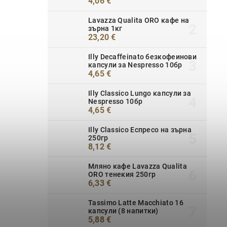
4,06 €
Lavazza Qualita ORO кафе на
зърна 1кг
23,20 €
Illy Decaffeinato безкофеинови
капсули за Nespresso 10бр
4,65 €
Illy Classico Lungo капсули за
Nespresso 10бр
4,65 €
Illy Classico Еспресо на зърна
250гр
8,12 €
Мляно кафе Lavazza Qualita
ORO тенекия 250гр
6,33 €
Tassimo Latte Macchiato 16
капсули (8 напитки)
5,88 €