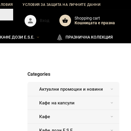
СЛОВИЯ
УСЛОВИЯ ЗА ЗАЩИТА НА ЛИЧНИТЕ ДАННИ
ДОСТАВКА
Shopping cart
Вход
Кошницата e празна
КАФЕ ДОЗИ E.S.E.
ПРАЗНИЧНА КОЛЕКЦИЯ
Categories
Актуални промоции и новини
Кафе на капсули
Кафе
Кафе дози E.S.E.