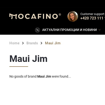
Customer support:
+420 723 111 
АКТУАЛНИ ПРОМОЦИИ И НОВИНИ
Home
Brands
Maui Jim
/
/
Maui Jim
No goods of brand
Maui Jim
were found...