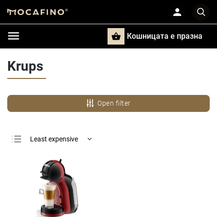
Кошницата e празна
Търси
Krups
Open filter
Least expensive
Most expensive
Bestsellers
Alphabetically