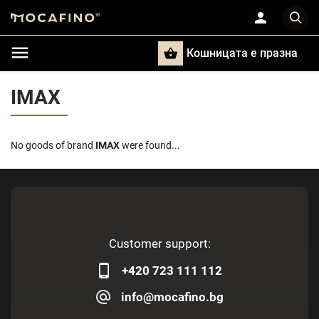
Кошницата e празна
Търси
IMAX
No goods of brand
IMAX
were found...
Customer support:
+420 723 111 112
info@mocafino.bg