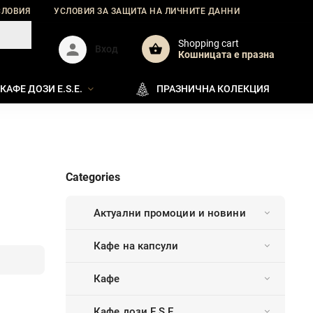
СЛОВИЯ
УСЛОВИЯ ЗА ЗАЩИТА НА ЛИЧНИТЕ ДАННИ
ДОСТАВКА
Shopping cart
Вход
Кошницата e празна
КАФЕ ДОЗИ E.S.E.
ПРАЗНИЧНА КОЛЕКЦИЯ
Categories
Актуални промоции и новини
Кафе на капсули
Кафе
Кафе дози E.S.E.