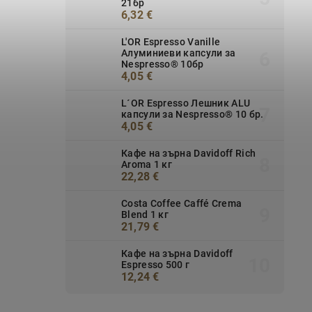
21бр
6,32 €
L'OR Espresso Vanille
Алуминиеви капсули за
Nespresso® 10бр
4,05 €
L´OR Espresso Лешник ALU
капсули за Nespresso® 10 бр.
4,05 €
Кафе на зърна Davidoff Rich
Aroma 1 кг
22,28 €
Costa Coffee Caffé Crema
Blend 1 кг
21,79 €
Кафе на зърна Davidoff
Espresso 500 г
12,24 €