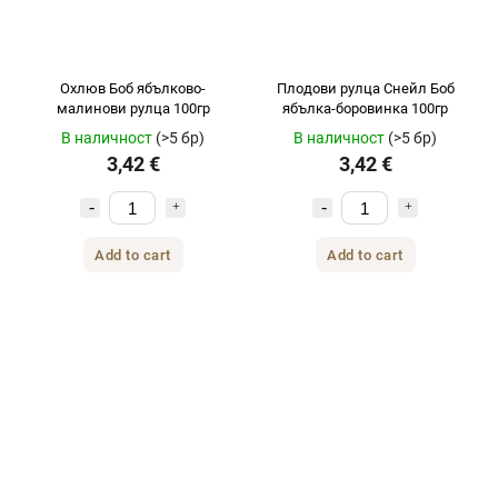
Охлюв Боб ябълково-
Плодови рулца Снейл Боб
малинови рулца 100гр
ябълка-боровинка 100гр
В наличност
(>5 бр)
В наличност
(>5 бр)
3,42 €
3,42 €
Add to cart
Add to cart