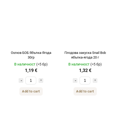
Охлюв БОБ Ябълка-Ягода
Плодова закуска Snail Bob
30гр
ябълка-ягода 20 г
В наличност
(>5 бр)
В наличност
(>5 бр)
1,19 €
1,32 €
Add to cart
Add to cart