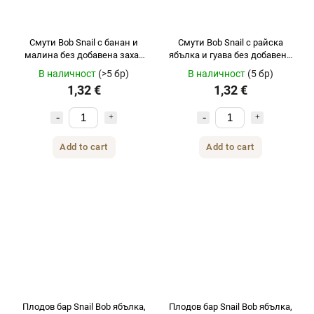
Смути Bob Snail с банан и
Смути Bob Snail с райска
малина без добавена захар
ябълка и гуава без добавена
120 г
захар 120 г
В наличност
(>5 бр)
В наличност
(5 бр)
1,32 €
1,32 €
Add to cart
Add to cart
Плодов бар Snail Bob ябълка,
Плодов бар Snail Bob ябълка,