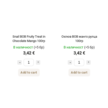
Snail BOB Fruity Treat in
Охлюв BOB манго рулца
Chocolate Mango 100гр
100гр
В наличност
(>5 бр)
В наличност
(>5 бр)
3,42 €
3,42 €
Add to cart
Add to cart