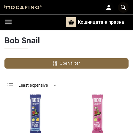
Кошницата e празна
Търси
Bob Snail
Open filter
Least expensive
Most expensive
Bestsellers
Alphabetically