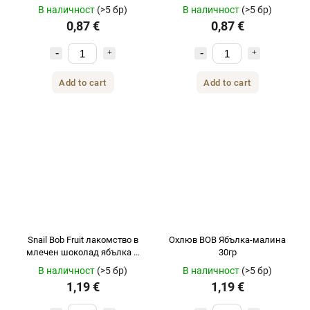
В наличност
(>5 бр)
В наличност
(>5 бр)
0,87 €
0,87 €
Add to cart
Add to cart
Snail Bob Fruit лакомство в
Охлюв BOB Ябълка-малина
млечен шоколад ябълка и
30гр
круша 30гр
В наличност
(>5 бр)
В наличност
(>5 бр)
1,19 €
1,19 €