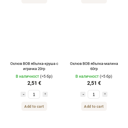
Охлюв BOB ябълка-круша с
Охлюв BOB ябълка-малина
играчка 20гр
60гр
В наличност
(>5 бр)
В наличност
(>5 бр)
2,51 €
2,51 €
Add to cart
Add to cart