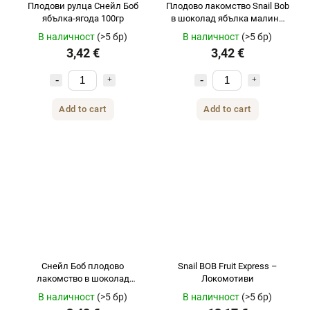
Плодови рулца Снейл Боб
Плодово лакомство Snail Bob
ябълка-ягода 100гр
в шоколад ябълка малина
100гр
В наличност
(>5 бр)
В наличност
(>5 бр)
3,42 €
3,42 €
Add to cart
Add to cart
Снейл Боб плодово
Snail BOB Fruit Express –
лакомство в шоколад
Локомотиви
ябълка ягода 100гр
В наличност
(>5 бр)
В наличност
(>5 бр)