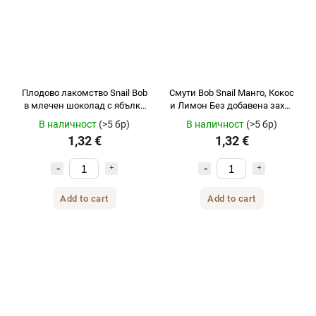
Плодово лакомство Snail Bob
Смути Bob Snail Манго, Кокос
в млечен шоколад с ябълка
и Лимон Без добавена захар
и ягода 30 г
120 г
В наличност
(>5 бр)
В наличност
(>5 бр)
1,32 €
1,32 €
Add to cart
Add to cart