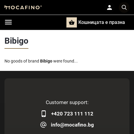
Кошницата e празна
Търси
Bibigo
No goods of brand
Bibigo
were found...
Customer support:
+420 723 111 112
info@mocafino.bg