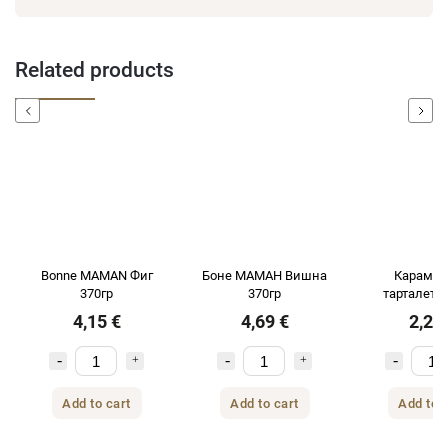
Related products
Previous
Next
Bonne MAMAN Фиг
Боне МАМАН Вишна
Карамел
370гр
370гр
тарталети
Maman с м
4,15 €
4,69 €
2,24
шоколад и 
масло 1
Add to cart
Add to cart
Add to 