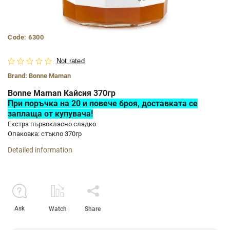
Code:
6300
Not rated
Brand:
Bonne Maman
Bonne Maman Кайсия 370гр
При поръчка на 20 и повече броя, доставката се
заплаща от купувача!
Екстра първокласно сладко
Опаковка: стъкло 370гр
Detailed information
Ask
Watch
Share