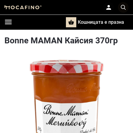
Кошницата e празна
Търси
Bonne MAMAN Кайсия 370гр