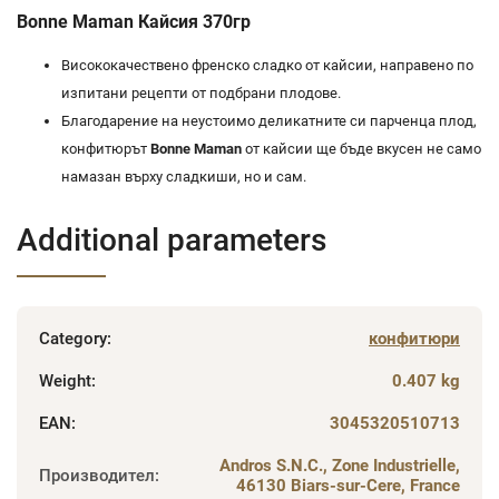
Bonne Maman Кайсия 370гр
Висококачествено френско сладко от кайсии, направено по
изпитани рецепти от подбрани плодове.
Благодарение на неустоимо деликатните си парченца плод,
конфитюрът
Bonne Maman
от кайсии ще бъде вкусен не само
намазан върху сладкиши, но и сам.
Additional parameters
Category
:
конфитюри
Weight
:
0.407 kg
EAN
:
3045320510713
Andros S.N.C., Zone Industrielle,
Производител
:
46130 Biars-sur-Cere, France