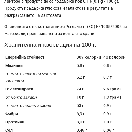
лактоза в продукта да се поддържа под 0,1% (0,1 g / 100 g).
Продуктът съдържа глюкоза и галактоза в резултат на
разграждането на лактозата.
Опаковката е в съответствие с Регламент (ЕО) № 1935/2004 за
материали, предназначени за контакт с храни.
Хранителна информация на 100 г:
Енергийна стойност
309 калории
40 калории
Мазнини
5,8 г
0,8 г
от които наситени мастни
5,2 г
0,7 г
киселини
Въглехидрати
74 г
9,6 грама
от които захари
10 г
1,3 грама
от които полиалкохоли
53 г
6,9 г
Фибри
6,9 г
0,9 г
Протеини
8,0 г
1,0 г
Сол
0,49 г
0,06 г