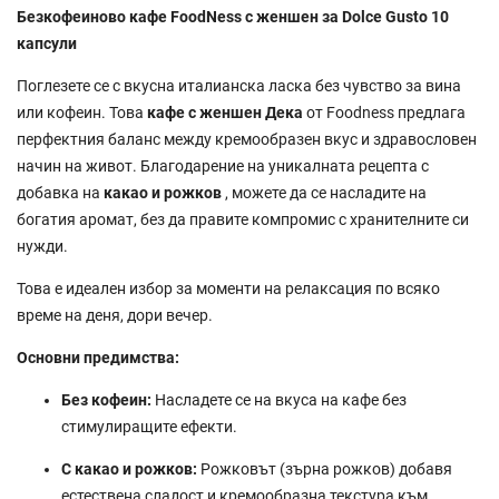
Безкофеиново кафе FoodNess с женшен за Dolce Gusto 10
капсули
Поглезете се с вкусна италианска ласка без чувство за вина
или кофеин. Това
кафе с женшен Дека
от Foodness предлага
перфектния баланс между кремообразен вкус и здравословен
начин на живот. Благодарение на уникалната рецепта с
добавка на
какао и рожков
, можете да се насладите на
богатия аромат, без да правите компромис с хранителните си
нужди.
Това е идеален избор за моменти на релаксация по всяко
време на деня, дори вечер.
Основни предимства:
Без кофеин:
Насладете се на вкуса на кафе без
стимулиращите ефекти.
С какао и рожков:
Рожковът (зърна рожков) добавя
естествена сладост и кремообразна текстура към