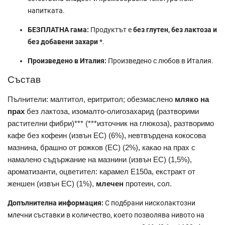
напитката.
БЕЗПЛАТНА гама:
Продуктът е
без глутен, без лактоза и
без добавени захари
*.
Произведено в Италия:
Произведено с любов в Италия.
Състав
Пълнители: малтитол, еритритол; обезмаслено
мляко на
прах
без лактоза, изомалто-олигозахарид (разтворими
растителни фибри)*** (***източник на глюкоза), разтворимо
кафе без кофеин (извън ЕС) (6%), невтвърдена кокосова
мазнина, брашно от рожков (ЕС) (2%), какао на прах с
намалено съдържание на мазнини (извън ЕС) (1,5%),
ароматизанти, оцветител: карамел E150a, екстракт от
женшен (извън ЕС) (1%),
млечен
протеин, сол.
Допълнителна информация:
С подбрани нисколактозни
млечни съставки в количество, което позволява нивото на