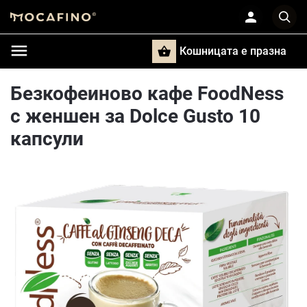
Кошницата e празна
Търси
Безкофеиново кафе FoodNess
с женшен за Dolce Gusto 10
капсули