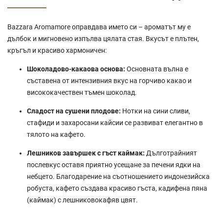
Bazzara Aromamore оправдава името си – ароматът му е
дълбок и мигновено изпълва цялата стая. Вкусът е плътен,
кръгъл и красиво хармоничен:
Шоколадово-какаова основа:
Основната вълна е
съставена от интензивния вкус на горчиво какао и
висококачествен тъмен шоколад.
Сладост на сушени плодове:
Нотки на сини сливи,
стафиди и захаросани кайсии се развиват елегантно в
тялото на кафето.
Лешников завършек с гъст каймак:
Дълготрайният
послевкус оставя приятно усещане за печени ядки на
небцето. Благодарение на съотношението индонезийска
робуста, кафето създава красиво гъста, кадифена пяна
(каймак) с лешниковокафяв цвят.