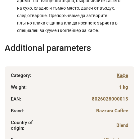
аромат на тези ценни зърна, съхранявайте кафето
на сухо, хладно и тъмно място, далеч от въздух,
след отваряне. Препоръчваме да затворите
плътно плика с щипка или да изсипете зърната в
специален вакуумен контейнер за кафе.
Additional parameters
Category
:
Кафе
Weight
:
1 kg
EAN
:
8026028000015
Brand
:
Bazzara Caffee
Country of
Blend
origin
: