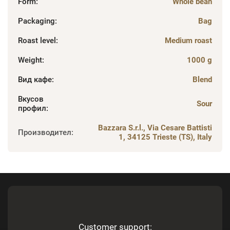
Form
:
Whole bean
Packaging
:
Bag
Roast level
:
Medium roast
Weight
:
1000 g
Вид кафе
:
Blend
Вкусов
Sour
профил
:
Bazzara S.r.l., Via Cesare Battisti
Производител
:
1, 34125 Trieste (TS), Italy
Customer support: