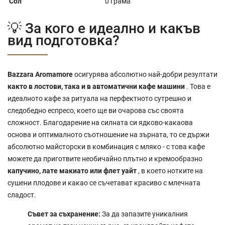
Сол
0 грама
💡 За кого е идеално и какъв
вид подготовка?
Bazzara Aromamore
осигурява абсолютно най-добри резултати
както в лостови, така и в автоматични кафе машини
. Това е
идеалното кафе за ритуала на перфектното сутрешно и
следобедно еспресо, което ще ви очарова със своята
сложност. Благодарение на силната си ядково-какаова
основа и оптималното съотношение на зърната, то се държи
абсолютно майсторски в комбинация с мляко - с това кафе
можете да приготвите необичайно плътно и кремообразно
капучино, лате макиато или флет уайт
, в което нотките на
сушени плодове и какао се съчетават красиво с млечната
сладост.
Съвет за съхранение:
За да запазите уникалния