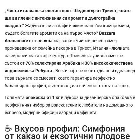
„Чиста италианска елегантност. Шедьовър от Триест, който
ще ви плени с интензивния си аромат и дълготрайна
сладост.“
Жадувате ли за кафе изживяване без компромиси,
където богатите аромати са на първо място?
Bazzara
Aromamore
е първокласна, занаятчийски печена смес,
произведена от семейна пекарна в Триест, Италия - люлката
на европейската кафе култура. Тази ексклузивна смес се
състои от
70% селектирана Арабика
и
30% висококачествена
индонезийска Робуста
. Всеки сорт се пече отделно и едва след
това зърната се смесват, което гарантира перфектно
балансиран профил, съчетаващ изтънченост с плътно тяло.
Голямата
опаковка от 1 кг
в луксозна дизайнерска опаковка е
перфектният избор за взискателните любители на домашното
еспресо, модерни офиси и избрани кафенета.
☕ Вкусов профил: Симфония
от какао и екзотични плодове