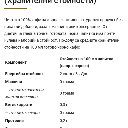
(Хранителни стойности)
Чистото 100% кафе на зърна е напълно натурален продукт без
никакви добавки, захар, мазнини или консерванти. От
диетична гледна точка, готовата черна напитка има почти
нулева калорийна стойност. По-долу са средните хранителни
стойности на 100 мл готово черно кафе:
Стойност на 100 мл напитка
Компонент
(напр. еспресо)
Енергийна стойност
2 ккал / 8 кДж
Мазнини
0 грама
—
от които наситени
0 грама
мастни киселини
Въглехидрати
0,3 г
—
от които захари
0 грама
Протеини
0,2 г