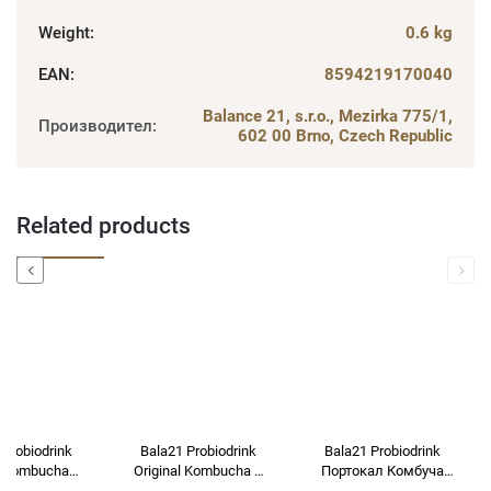
Weight
:
0.6 kg
EAN
:
8594219170040
Balance 21, s.r.o., Mezirka 775/1,
Производител
:
602 00 Brno, Czech Republic
Related products
Previous
Next
 Probiodrink
Bala21 Probiodrink
Bala21 Probiodrink
r Kombucha
Original Kombucha с
Портокал Комбуча
джифил с
пробиотици 330 мл
Портокал с