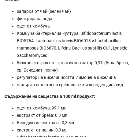
запарка от чай (зелен чай)
филтрирана вода
оцет от комбуча
Комбуча бактериална култура, Bifidobacterium lactis
BIO5764, Lactobacillus brevis BIO6018 и Lactobacillus
rhamnosus BIO6870, LifeinU Bacillus subtillis CU1, Lynside
Saccharomyces
билков екстракт от тръстикова захар 0,9% (бяла бреза,
св. Бенедикт, пелин)
регулатор на киселинността: лимонена киселина
съдържа естествено срещащ се въглероден диоксид
Съдържание на вещества в 100 ml продукт:
оцет от комбуча: 99,1 мл
екстракт от бреза: 0,3 мл
Бенедиктин екстракт: 0,3 мл
екстракт от пелин: 0,3 мл