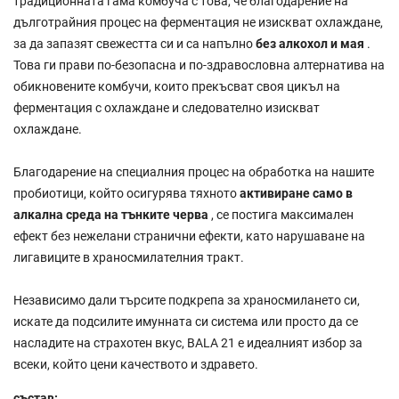
традиционната гама комбуча с това, че благодарение на
дълготрайния процес на ферментация не изискват охлаждане,
за да запазят свежестта си и са напълно
без алкохол и мая
.
Това ги прави по-безопасна и по-здравословна алтернатива на
обикновените комбучи, които прекъсват своя цикъл на
ферментация с охлаждане и следователно изискват
охлаждане.
Благодарение на специалния процес на обработка на нашите
пробиотици, който осигурява тяхното
активиране само в
алкална среда на тънките черва
, се постига максимален
ефект без нежелани странични ефекти, като нарушаване на
лигавиците в храносмилателния тракт.
Независимо дали търсите подкрепа за храносмилането си,
искате да подсилите имунната си система или просто да се
насладите на страхотен вкус, BALA 21 е идеалният избор за
всеки, който цени качеството и здравето.
състав: