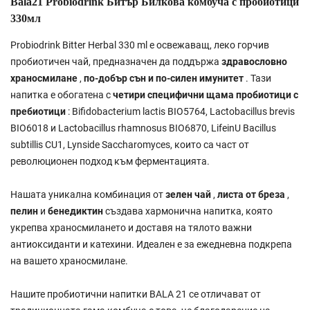
Bala21 Probiodrink Битър Билкова комбуча с пробиотици
330мл
Probiodrink Bitter Herbal 330 ml е освежаващ, леко горчив
пробиотичен чай, предназначен да поддържа
здравословно
храносмилане
,
по-добър сън
и
по-силен имунитет
. Тази
напитка е обогатена с
четири специфични щама пробиотици с
пребиотици
: Bifidobacterium lactis BIO5764, Lactobacillus brevis
BIO6018 и Lactobacillus rhamnosus BIO6870, LifeinU Bacillus
subtillis CU1, Lynside Saccharomyces, които са част от
революционен подход към ферментацията.
Нашата уникална комбинация от
зелен чай
,
листа от бреза
,
пелин
и
бенедиктин
създава хармонична напитка, която
укрепва храносмилането и доставя на тялото важни
антиоксиданти и катехини. Идеален е за ежедневна подкрепа
на вашето храносмилане.
Нашите пробиотични напитки BALA 21 се отличават от