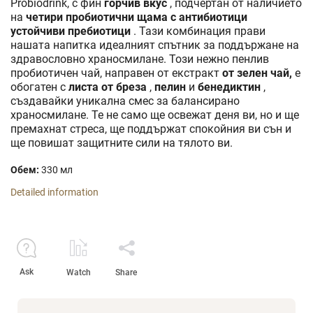
Probiodrink, с фин
горчив вкус
, подчертан от наличието
на
четири пробиотични щама с антибиотици
устойчиви пребиотици
. Тази комбинация прави
нашата напитка идеалният спътник за поддържане на
здравословно храносмилане. Този нежно пенлив
пробиотичен чай, направен от екстракт
от зелен чай,
е
обогатен с
листа от бреза
,
пелин
и
бенедиктин
,
създавайки уникална смес за балансирано
храносмилане. Те не само ще освежат деня ви, но и ще
премахнат стреса, ще поддържат спокойния ви сън и
ще повишат защитните сили на тялото ви.
Обем:
330 мл
Detailed information
Ask
Watch
Share