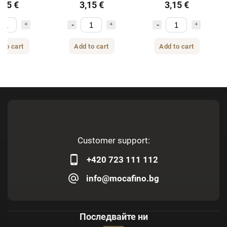
,15 €
3,15 €
3,15 €
тици 330 мл
пробиотици 330 мл
 to cart
Add to cart
Add to cart
Customer support:
+420 723 111 112
info@mocafino.bg
Последвайте ни