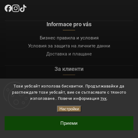
Informace pro vás
Бизнес правила и условия
Условия за защита на личните данни
Доставка и плащане
За клиенти
Моят акаунт
Този уебсайт използва бисквитки. Продължавайки да
Регистрация
разглеждате този уебсайт, вие се съгласявате с тяхното
Вход
използване.. Повече информация
тук
.
Настройки
Copyright 2026
Mocafino.bg
. Всички права запазени.
Приеми