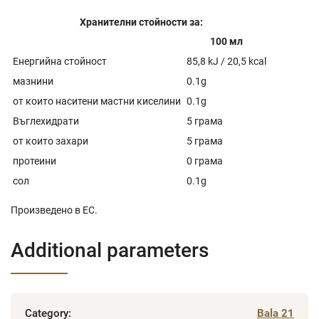
Хранителни стойности за:
100 мл
Енергийна стойност
85,8 kJ / 20,5 kcal
мазнини
0.1g
от които наситени мастни киселини
0.1g
Въглехидрати
5 грама
от които захари
5 грама
протеини
0 грама
сол
0.1g
Произведено в ЕС.
Additional parameters
Category
:
Bala 21