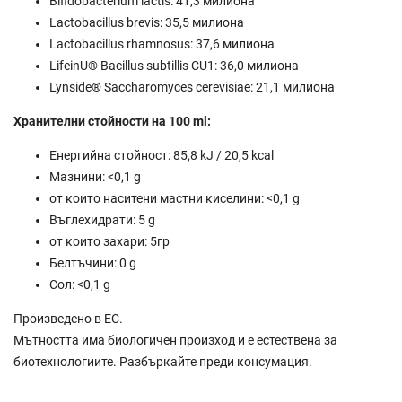
Bifidobacterium lactis: 41,3 милиона
Lactobacillus brevis: 35,5 милиона
Lactobacillus rhamnosus: 37,6 милиона
LifeinU® Bacillus subtillis CU1: 36,0 милиона
Lynside® Saccharomyces cerevisiae: 21,1 милиона
Хранителни стойности на 100 ml:
Енергийна стойност: 85,8 kJ / 20,5 kcal
Мазнини: <0,1 g
от които наситени мастни киселини: <0,1 g
Въглехидрати: 5 g
от които захари: 5гр
Белтъчини: 0 g
Сол: <0,1 g
Произведено в ЕС.
Мътността има биологичен произход и е естествена за
биотехнологиите. Разбъркайте преди консумация.