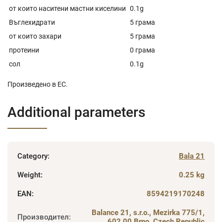
от които наситени мастни киселини
0.1g
Въглехидрати
5 грама
от които захари
5 грама
протеини
0 грама
сол
0.1g
Произведено в ЕС.
Additional parameters
Category
:
Bala 21
Weight
:
0.25 kg
EAN
:
8594219170248
Balance 21, s.r.o., Mezirka 775/1,
Производител
:
602 00 Brno, Czech Republic