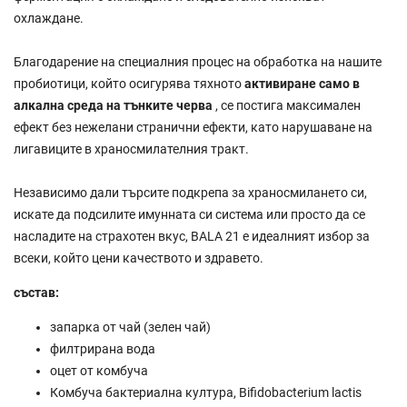
охлаждане.
Благодарение на специалния процес на обработка на нашите
пробиотици, който осигурява тяхното
активиране само в
алкална среда на тънките черва
, се постига максимален
ефект без нежелани странични ефекти, като нарушаване на
лигавиците в храносмилателния тракт.
Независимо дали търсите подкрепа за храносмилането си,
искате да подсилите имунната си система или просто да се
насладите на страхотен вкус, BALA 21 е идеалният избор за
всеки, който цени качеството и здравето.
състав:
запарка от чай (зелен чай)
филтрирана вода
оцет от комбуча
Комбуча бактериална култура, Bifidobacterium lactis