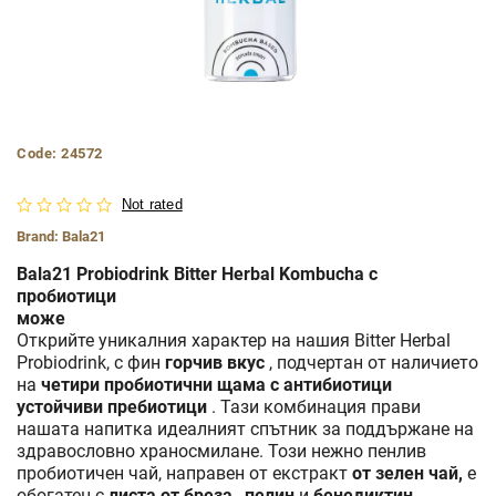
Code:
24572
Not rated
Brand:
Bala21
Bala21 Probiodrink Bitter Herbal Kombucha с
пробиотици
може
Открийте уникалния характер на нашия Bitter Herbal
Probiodrink, с фин
горчив вкус
, подчертан от наличието
на
четири пробиотични щама с антибиотици
устойчиви пребиотици
. Тази комбинация прави
нашата напитка идеалният спътник за поддържане на
здравословно храносмилане. Този нежно пенлив
пробиотичен чай, направен от екстракт
от зелен чай,
е
обогатен с
листа от бреза
,
пелин
и
бенедиктин
,