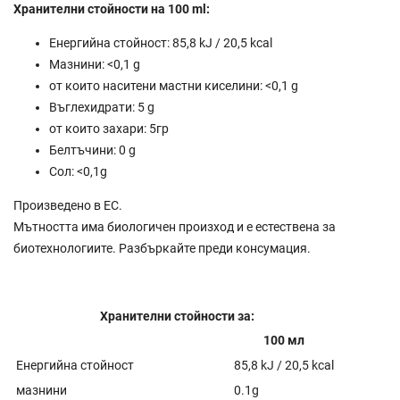
Хранителни стойности на 100 ml:
Енергийна стойност: 85,8 kJ / 20,5 kcal
Мазнини: <0,1 g
от които наситени мастни киселини: <0,1 g
Въглехидрати: 5 g
от които захари: 5гр
Белтъчини: 0 g
Сол: <0,1g
Произведено в ЕС.
Мътността има биологичен произход и е естествена за
биотехнологиите. Разбъркайте преди консумация.
Хранителни стойности за:
100 мл
Енергийна стойност
85,8 kJ / 20,5 kcal
мазнини
0.1g