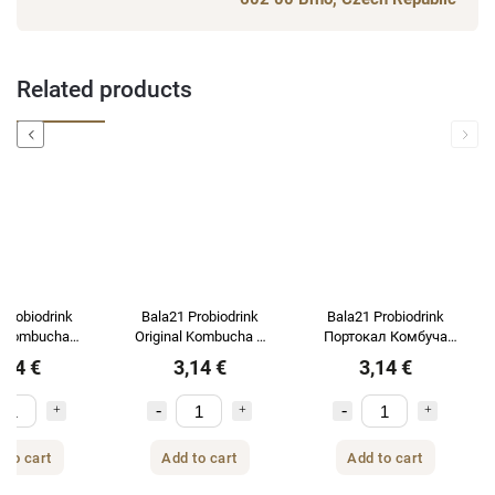
Related products
Previous
Next
 Probiodrink
Bala21 Probiodrink
Bala21 Probiodrink
r Kombucha
Original Kombucha с
Портокал Комбуча
джифил с
пробиотици 330 мл
Портокал с
,14 €
3,14 €
3,14 €
тици 330 мл
пробиотици 330 мл
 to cart
Add to cart
Add to cart