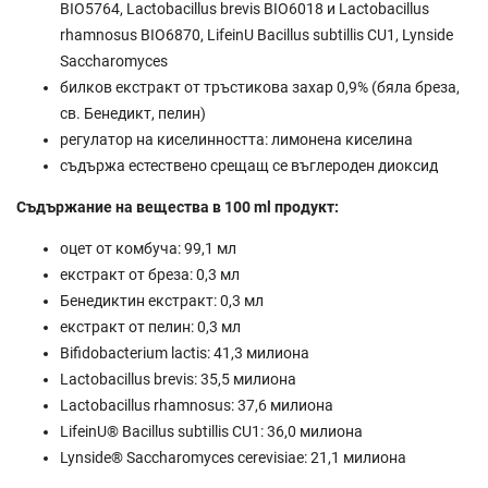
BIO5764, Lactobacillus brevis BIO6018 и Lactobacillus
rhamnosus BIO6870, LifeinU Bacillus subtillis CU1, Lynside
Saccharomyces
билков екстракт от тръстикова захар 0,9% (бяла бреза,
св. Бенедикт, пелин)
регулатор на киселинността: лимонена киселина
съдържа естествено срещащ се въглероден диоксид
Съдържание на вещества в 100 ml продукт:
оцет от комбуча: 99,1 мл
екстракт от бреза: 0,3 мл
Бенедиктин екстракт: 0,3 мл
екстракт от пелин: 0,3 мл
Bifidobacterium lactis: 41,3 милиона
Lactobacillus brevis: 35,5 милиона
Lactobacillus rhamnosus: 37,6 милиона
LifeinU® Bacillus subtillis CU1: 36,0 милиона
Lynside® Saccharomyces cerevisiae: 21,1 милиона