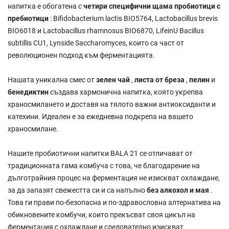
напитка е обогатена с
четири специфични щама пробиотици с
пребиотици
: Bifidobacterium lactis BIO5764, Lactobacillus brevis
BIO6018 и Lactobacillus rhamnosus BIO6870, LifeinU Bacillus
subtillis CU1, Lynside Saccharomyces, които са част от
революционен подход към ферментацията.
Нашата уникална смес от
зелен чай
,
листа от бреза
,
пелин
и
бенедиктин
създава хармонична напитка, която укрепва
храносмилането и доставя на тялото важни антиоксиданти и
катехини. Идеален е за ежедневна подкрепа на вашето
храносмилане.
Нашите пробиотични напитки BALA 21 се отличават от
традиционната гама комбуча с това, че благодарение на
дълготрайния процес на ферментация не изискват охлаждане,
за да запазят свежестта си и са напълно
без алкохол и мая
.
Това ги прави по-безопасна и по-здравословна алтернатива на
обикновените комбучи, които прекъсват своя цикъл на
ферментация с охлаждане и следователно изискват