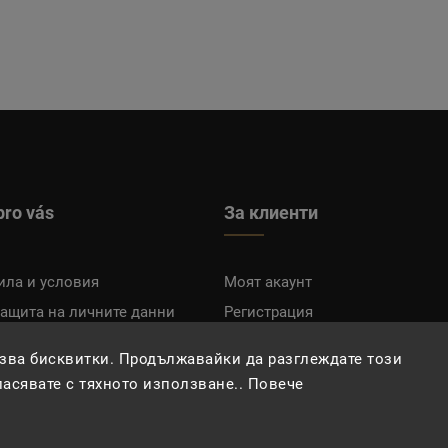
pro vás
За клиенти
ила и условия
Моят акаунт
защита на личните данни
Регистрация
плащане
Вход
зва бисквитки. Продължавайки да разглеждате този
гласявате с тяхното използване.. Повече