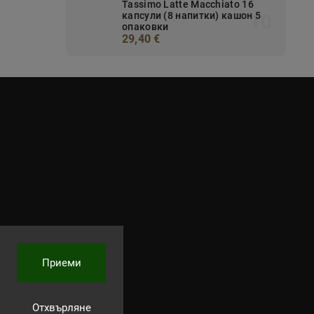
Tassimo Latte Macchiato 16
капсули (8 напитки) кашон 5
опаковки
29,40 €
Приеми
Отхвърляне