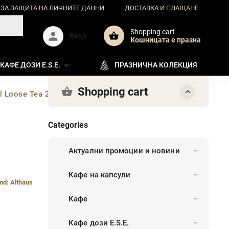
 ЗА ЗАЩИТА НА ЛИЧНИТЕ ДАННИ
ДОСТАВКА И ПЛАЩАНЕ
Shopping cart
Вход
Кошницата e празна
КАФЕ ДОЗИ E.S.E.
ПРАЗНИЧНА КОЛЕКЦИЯ
Shopping cart
l Loose Tea 250гр
Categories
Актуални промоции и новини
Кафе на капсули
nd:
Althaus
Кафе
Кафе дози E.S.E.