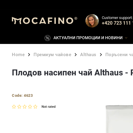
Customer support:
+420 723 111 
АКТУАЛНИ ПРОМОЦИИ И НОВИНИ
Home
Премиум чайове
Althaus
Поръсени ча
/
/
/
Плодов насипен чай Althaus - P
Code:
4623
Not rated