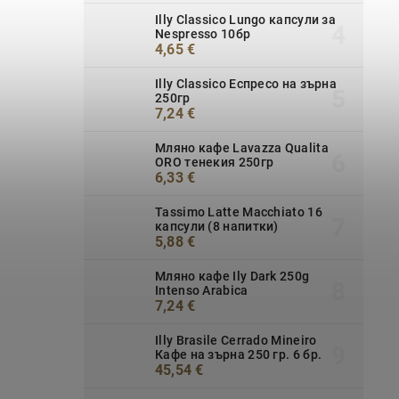
Illy Classico Lungo капсули за
Nespresso 10бр
4,65 €
Illy Classico Еспресо на зърна
250гр
7,24 €
Мляно кафе Lavazza Qualita
ORO тенекия 250гр
6,33 €
Tassimo Latte Macchiato 16
капсули (8 напитки)
5,88 €
Мляно кафе Ily Dark 250g
Intenso Arabica
7,24 €
Illy Brasile Cerrado Mineiro
Кафе на зърна 250 гр. 6 бр.
45,54 €