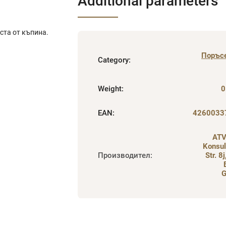
Additional parameters
ста от къпина.
Поръс
Category
:
Weight
:
0
EAN
:
4260033
ATV
Konsul
Производител
:
Str. 8
G