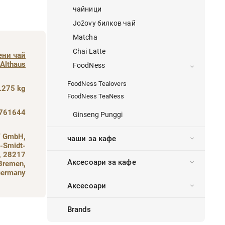
чайници
Jožovy билков чай
Matcha
Chai Latte
ени чай
Althaus
FoodNess
FoodNess Tealovers
.275 kg
FoodNess TeaNess
761644
Ginseng Punggi
 GmbH,
чаши за кафе
-Smidt-
j, 28217
Аксесоари за кафе
Bremen,
ermany
Аксесоари
Brands