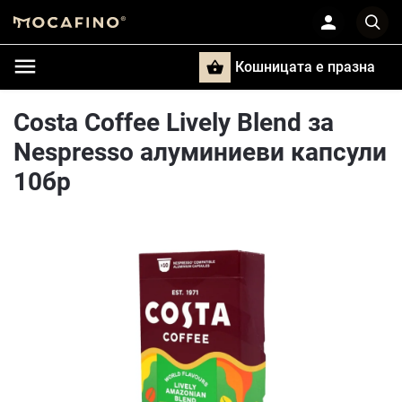
Кошницата e празна
Търси
Costa Coffee Lively Blend за
Nespresso алуминиеви капсули
10бр