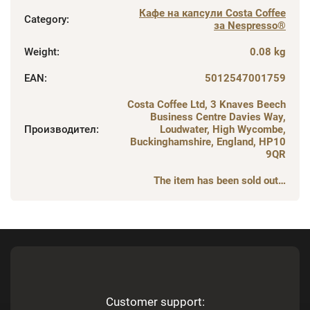
Кафе на капсули Costa Coffee
Category
:
за Nespresso®
Weight
:
0.08 kg
EAN
:
5012547001759
Costa Coffee Ltd, 3 Knaves Beech
Business Centre Davies Way,
Производител
:
Loudwater, High Wycombe,
Buckinghamshire, England, HP10
9QR
The item has been sold out…
Customer support: